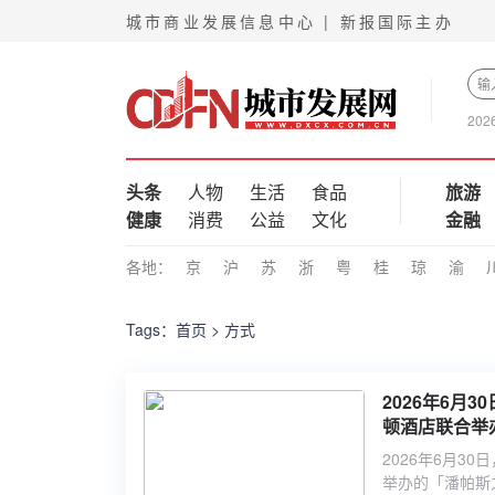
城市商业发展信息中心 | 新报国际主办
202
头条
人物
生活
食品
旅游
健康
消费
公益
文化
金融
各地：
京
沪
苏
浙
粤
桂
琼
渝
Tags：
首页
> 方式
2026年6月
顿酒店联合举
厨房正式启幕
2026年6月3
举办的「潘帕斯之