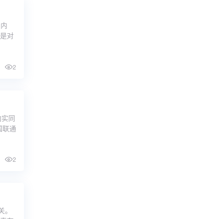
的内
下是对
2
向实同
国联通
2
关。