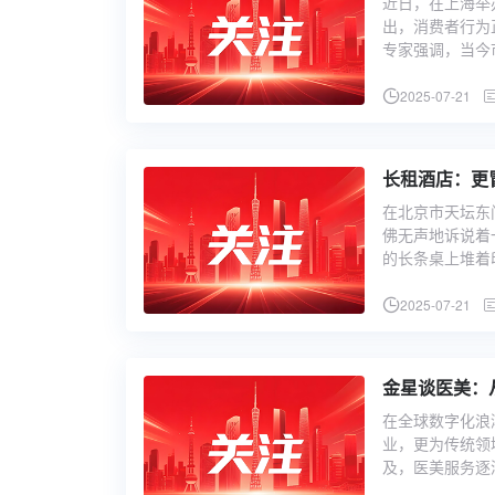
近日，在上海举
出，消费者行为
专家强调，当今
2025-07-21
长租酒店：更
在北京市天坛东
佛无声地诉说着
的长条桌上堆着
2025-07-21
金星谈医美：
在全球数字化浪
业，更为传统领
及，医美服务逐