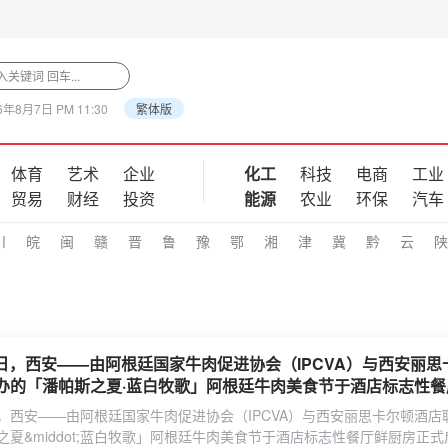
6年8月7日 PM 11:30
繁体版
体育
艺术
企业
化工
科技
电商
工业
贸易
财经
投资
能源
农业
环保
汽车
川
皖
闽
赣
晋
鲁
豫
鄂
湘
津
冀
黔
云
陕
30日，西安——由阿根廷国家牛肉促进协会（IPCVA）与西安丽思
办的「潘帕斯之夏·蓝白牧歌」阿根廷牛肉美食节于酒店标志性餐
。活动以阿根廷牛肉为核心载体，融
0日，西安——由阿根廷国家牛肉促进协会（IPCVA）与西安丽思卡尔顿酒店
夏&middot;蓝白牧歌」阿根廷牛肉美食节于酒店标志性餐厅鲜厨房正式