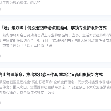
廷牛肉为核心载体，融合特
 「姗」耀双眸｜何泓姗空降瑞珠直播间，解锁专业护眼新方式
，精彩即将开启当灵动演员遇上专业护眼品牌，当多元生活方式碰撞科学
明眸盛宴即将如约而至。6月9日，“瑞珠品牌护眼健康大使何泓姗”将正式
，带来主题为「「瑞」享睛彩 「姗
高山舒适革命，推出松弛感三件套 重新定义高山度假新方式
草原度假区重磅推出“高山舒适革命”全新度假理念，同步亮相备受市场期
三件套：懒人爬山、窝囊版蹦极和躺平漂流。产品立足当下大众旅游消费
游核心痛点，以全新体验模式，为长