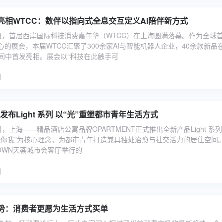
1惊艳亮相WTCC：数伴以指向式全息交互定义AI陪伴新方式
28日，首届西岸国际科技消费嘉年华（WTCC）在上海圆满落幕。作为全球
心的展会，本届WTCC汇聚了300余家AI与智能机器人企业，40余款新品
间中首发亮相。展会以“科技在此触手可
OPARTMENT发布Light 系列 以“光”重塑都市青年生活方式
7日，上海——精品酒店公寓品牌OPARTMENT正式推出全新产品Light 系
聚你我”为核心理念，为都市青年打造兼具独处治愈与社交活力的居住空间。
TOWN天荟城市会客厅举行的
势：消费者更愿为生活方式买单