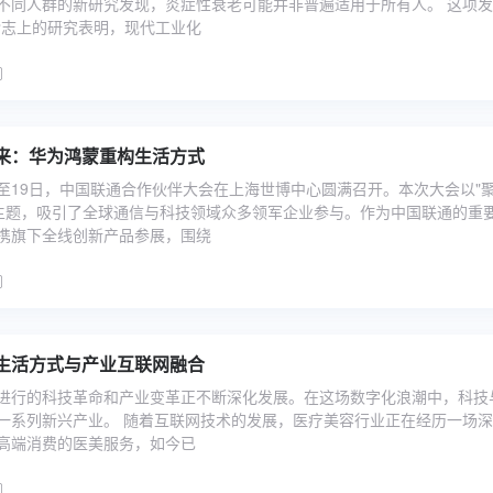
不同人群的新研究发现，炎症性衰老可能并非普遍适用于所有人。 这项
杂志上的研究表明，现代工业化
来：华为鸿蒙重构生活方式
8日至19日，中国联通合作伙伴大会在上海世博中心圆满召开。本次大会以"
为主题，吸引了全球通信与科技领域众多领军企业参与。作为中国联通的重
携旗下全线创新产品参展，围绕
生活方式与产业互联网融合
进行的科技革命和产业变革正不断深化发展。在这场数字化浪潮中，科技
一系列新兴产业。 随着互联网技术的发展，医疗美容行业正在经历一场
高端消费的医美服务，如今已