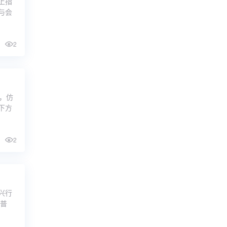
上指
与会
2
，仿
下方
2
兴行
的普