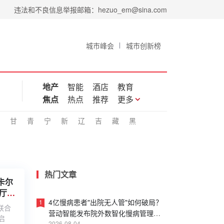
违法和不良信息举报邮箱：hezuo_em@sina.com
城市峰会
城市创新榜
地产
智能
酒店
教育
焦点
热点
推荐
更多
甘
青
宁
新
辽
吉
藏
黑
热门文章
卡尔
厅鲜
4亿慢病患者"出院无人管"如何破局？
1
联合
营动智能发布院外数智化慢病管理白
启
2026-08-04