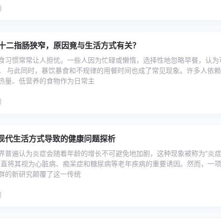
上十二指肠狭窄，原因竟与生活方式有关？
食习惯常常让人担忧。一些人因为忙碌或懒惰，选择性地忽略早餐，认为
。 与此同时，暴饮暴食和不规律的用餐时间也成了常见现象。许多人依
热量、低营养的食物作为日常主
现代生活方式导致的健康问题探析
界普遍认为炎症会随着年龄的增长不可避免地加剧，这种现象被称为"炎
一直将其视为心脏病、痴呆症和糖尿病等老年疾病的重要诱因。然而，一
群的新研究颠覆了这一传统