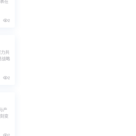
发表在
2
聚力共
要战略
2
与产
深刻变
2