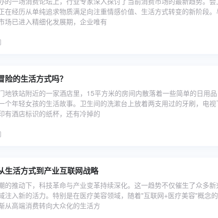
办的一场消费论坛上，行业专家深入探讨了当前消费市场的最新趋势。会
正在经历从单纯追求物质满足向注重情感价值、生活方式转变的新阶段。
市场已进入精细化发展期，企业唯有
冒险的生活方式吗？
门地铁站附近的一家酒店里，15平方米的房间内散落着一些简单的日用品
一个年轻女孩的生活故事。卫生间的洗漱台上放着两支用过的牙刷，电视
印有酒店标识的纸杯，还有冷掉的
从生活方式到产业互联网战略
潮的推动下，科技革命与产业变革持续深化。这一趋势不仅催生了众多新
域注入新的活力。特别是在医疗美容领域，随着"互联网+医疗美容"概念
渐从高端消费转向大众化的生活方