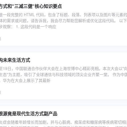
方式和"三减三健"核心知识要点
是一段完整的 HTML 代码，包含了标题、段落、列表项以及图片等元素
体的需求或问题，请告诉我，我会尽力帮助您解析或优化这段代码。 以
观察： 1. 这段代码是一个响应
构未来生活方式
8日至19日，中国联通合作伙伴大会在上海世博中心精彩亮相。本次大会以"
生态"为主题，吸引了全球通信与科技领域的顶尖企业齐聚一堂。 作为中
，华为在大会上展示了其最新
”根源竟是现代生活方式副产品
炎症会随着年龄增长而加剧，并与心脏病、痴呆症和糖尿病等疾病密切相