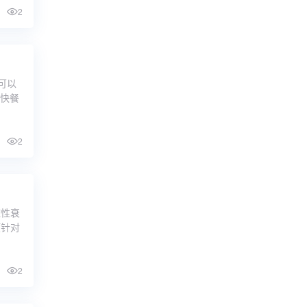
2
可以
赖快餐
2
症性衰
项针对
2