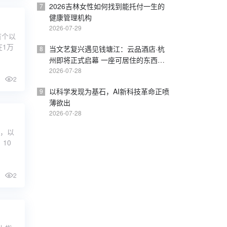
2026吉林女性如何找到能托付一生的
7
健康管理机构
2026-07-29
首个以
在1万
当文艺复兴遇见钱塘江：云品酒店·杭
8
州即将正式启幕 一座可居住的东西方
美学桥梁
2026-07-28
2
以科学发现为基石，AI新科技革命正喷
9
薄欲出
2026-07-28
列，以
10
2