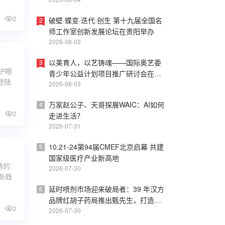
皮书
2
破壁·蝶变·迭代·创生 第十九届全国名
2
师工作室创新发展论坛在贵阳举办
2026-08-03
以美育人，以艺铸魂——国际奥艺委
3
护眼
青少年公益计划项目推广研讨会在上
登陆
海戏剧学院成功举办
2026-08-03
万家赵公子、天哥探展WAIC：AI如何
4
2
走进生活？
2026-07-31
10.21-24第94届CMEF北京启幕 共建
5
国家级医疗产业新高地
待的
2026-07-30
新趋
延时喷剂市场迎来破局者：39 年汉方
6
品牌红胡子药局推出甄先生，打造内
2
调外养新方案
2026-07-30