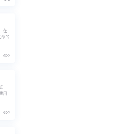
，在
生命的
2
脏
适用
2