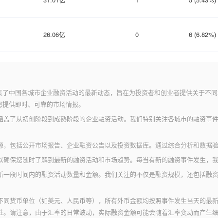
26.06亿
0
6 (6.82%)
集了中国各城市企业融资活动的最新动态，旨在为投资者和创业者提供关于不同
您提供即时、可靠的市场情报。
涵盖了从初创阶段到成熟阶段的企业融资活动。我们特别关注各城市的融资事
源，包括公开市场报告、企业融资公告以及投资数据库。通过综合分析和数据
以确保您随时了解到最新的融资活动和市场趋势。每当有新的融资事件发生，
新一段时间内的融资活动数量和金额。我们关注的不仅是融资规模，还包括融
不同货币单位（如美元、人民币等），所有外币金额均按照事件发生当天的最
性。请注意，由于汇率的日常波动，实际融资金额可能会随着汇率变动而产生