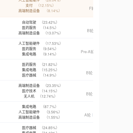
Airwallex
支付
（12.15%）
F轮
3亿美元
高端制造设备
（8.14%）
自动驾驶
（23.42%）
九识智能
医药服务
（14.5%）
B轮
近3亿美元
高端制造设备
（13.07%）
人工智能硬件
（17.53%）
千寻智能
医药服务
（9.54%）
Pre-A轮
5.28亿人民币
集成电路
（9.14%）
医药服务
（21.82%）
百识电子
集成电路
（15.25%）
B轮
数亿人民币
医疗器械
（14.9%）
高端制造设备
（23.35%）
思创激光
医疗技术
（14.15%）
B轮
数亿人民币
无人机
（12.74%）
集成电路
（87.7%）
皖芯集成
人工智能硬件
（3.56%）
A轮
95.5亿人民币
高端制造设备
（1.55%）
医疗器械
（24.85%）
新纪元
集成电路
（24.19%）