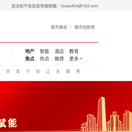
违法和不良信息举报邮箱：tousu404@163.com
城市峰会
城市创新榜
地产
智能
酒店
教育
焦点
热点
推荐
更多
甘
青
宁
新
辽
吉
藏
黑