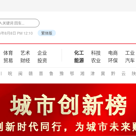
6年8月8日 PM 12:10
繁体版
体育
艺术
企业
化工
科技
电商
工业
贸易
财经
投资
能源
农业
环保
汽车
川
皖
闽
赣
晋
鲁
豫
鄂
湘
津
冀
黔
云
陕