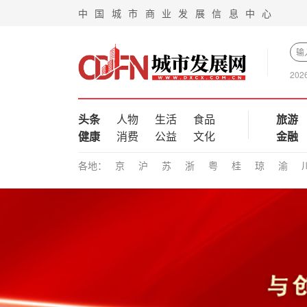
中 国 城 市 商 业 发 展 信 息 中 心
202
头条
人物
生活
食品
旅游
健康
消费
公益
文化
金融
各地：
京
沪
苏
浙
粤
桂
琼
渝