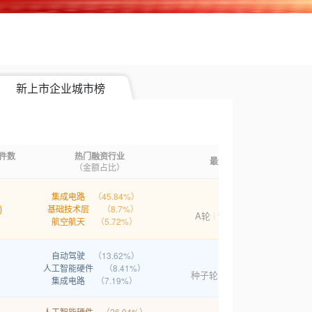
新上市企业城市榜
件数
热门融资行业
最大额融资案例
）
（金额占比）
集成电路
（45.84%）
北电集成
)
基础技术层
（8.7%）
A轮
199.9亿人民币
航空航天
（5.72%）
自动驾驶
（13.62%）
造父智能
人工智能硬件
（8.41%）
种子轮
过30亿人民币
集成电路
（7.19%）
人工智能硬件
（26.04%）