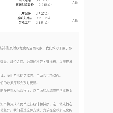
A轮
6.6亿人民币
高端制造设备
（12.58%）
汽车配件
（17.27%）
海珀特科技
基础支持层
（11.51%）
A轮
4.5亿人民币
智能工厂
（11.51%）
城市融资活跃程度的全面洞察。我们致力于展示那
件数量、融资金额、融资轮次等关键指标，以展现城
验证，我们力求提供准确、全面的市场动态。
我们的数据库都会及时更新。
资的多样性和活跃程度，以全面展现城市在创业投资
新汇率换算成人民币进行统计和排序。这一做法旨在
细微差异。我们通过这种方式，力求在全球多元化的