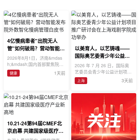
4亿慢病患者"出院无人
管"如何破局？营动智能发
以美育人，以艺铸魂——
布院外数智化慢病管理白
国际奥艺委青少年公益计
2026年8月1日，济南&mdas
皮书
划项目推广研讨会在上海
h;&mdash;国内首部聚焦院外
2026 年 7 月 26 日，国际奥
数智化慢病管理的系统性研究
戏剧学院成功举办
艺委员会青少年公益计划项目
1天前
健康
报告《营动智能院外数智化慢
推广研讨会在上海戏剧学院昌
3天前
上海
病
林校区举办。本次活动属国
10.21-24第94届CMEF北
京启幕 共建国家级医疗产
业新高地