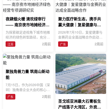
夜肆烟火暖 清欢绿审行
聚力医疗新生态，携手共
—— 南京夜市地摊经济绿
赢大健康｜复星健康与金
色经营专项调研纪实
赛药业达成全面战略合作
为探索碳足迹视角下城市地摊
2026年7月10日，复星健康与
经济的绿色转型路径，充分发
金赛药业全面战略合作启动会
挥审计学科在小微经营成本管
在佛山复星禅诚医院顺利举
2周前
2周前
江苏
广东
控、风险合规治理中的专业
行。复星健康董事长兼CEO胡
航
聚独角兽力量 筑南山新动
能
7月15日，作为2026中国（深
圳）独角兽企业大会的核心配
套活动，“聚独角兽力量・筑
2周前
广东
南山新动能&mdash;&mdash;
圣戈班亚洲最大石膏板生
独角兽
产线落子大湾区，外资巨