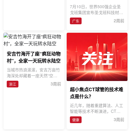
头密集“加仓”大湾区
7月10日，世界500强企业圣
戈班集团宣布圣戈班科技材料
（广东）有限公司正式投产。
2周前
广东
这座总投资约4亿元人民币、
占地
安吉竹海开了座“疯狂动物
村”，全家一天玩转水陆空
当城市热浪滚滚，安吉万亩竹
海深处却藏着一座天然“空调
房”。今年暑期，云上草原&mi
3周前
浙江
ddot;熊猫部落探险乐园焕新
超小焦点CT球管的技术难
点是什么？
近几年，随着重建算法、人工
智能等技术不断演进，CT图
像质量越来越好，但决定图像
3周前
健康
质量上限的，始终是X射线管
和探测