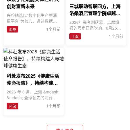
创财富新未来
三城联动智联四方，上海
洛桑酒店管理学院卓越视
兴谷精选以“数字化生产型消
野开启全国招生宣讲新章
费平台”为核心，通过数据驱
2026年高考刚落幕，志愿填
动和生态整合，实现消费端与
报的号角已然吹响。6月25日
1个月前
消费
生产端的深度连接。数据赋能
到6月28日，上海商学院上海
1个月前
上海
洛桑酒店管理学院执行院长胡
笑寒
科赴发布2025《健康生活
使命报告》，持续构建人
与地球健康生态
2026 年 6 月，上海 &mdash;
&mdash; 全球领先的消费者
健康企业科赴（Kenvue）近
1个月前
环保
日发布2025年度《健康生活
使命报告