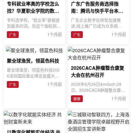
专科就业率高的学校怎么
广东广告服务商选择指
找？华夏职业学院的数据
南：腾讯与快手平台本地
经得起查
服务解析
专科选学校，"就业率"是被提
广东企业数字化转型加速推
到最多的词。但这个指标到底
进,线上推广已成为众多商家
怎么看，很多人其实并不清
的标配动作。针对“腾讯广告
1个月前
1个月前
广东
广东
楚。就业率分初次就业率和最
开户找谁更方便?”“快手代
终
聚全球渔贸，领蓝色科技
2026CACA肿瘤整合康复
聚全球渔贸，领蓝色科技202
大会在杭州召开
6深圳国际渔业博览会盛大启
幕聚全球渔贸，领蓝色科技。
1个月前
2026年6月26日&mdash;28
广东
7月2日，2026深圳国际渔业
日，2026CACA肿瘤整合康复
博览会
大会在杭州举办。本次大会由
1个月前
健康
中国抗癌协会、中国抗癌协会
肿瘤
以数字化赋能实体经济 共