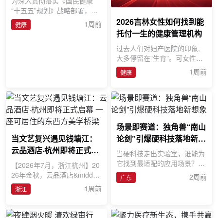
为深入贯彻落实《国民健康
“十五五”规划》战略部署，积
极响应北京市政府邀请，国药
2026吉林女性如何找到能
1周前
健康
励展重磅推出第94届中国国际
托付一生的健康管理机构
过去人们对妇产医院的印象,
大多停留在"生育"。可女性的
健康需求,其实贯穿一生&mda
1周前
健康
sh;&mdash;从青春期的月经
场景即赛道：独角兽“南山
当文艺复兴遇见钱塘江：
论剑”引爆硬科技落地新想
云品酒店·杭州即将正式启
象
当硬科技走出实验室，谁能为
幕 一座可居住的东西方美
它找到最适配的应用场景？当
【2026年7月，浙江杭州】20
学桥梁
独角兽手握核心技术，谁能为
26年金秋，云品酒店&middot;
2周前
广东
它打开从技术到市场的“最后
杭州（FDC Hotel, Hangzho
1周前
浙江
一
u）即将正式启幕。作为台湾
云朗观光