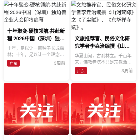
十年聚变·硬核领航·共赴新
程 2026中国（深圳）独角
文旅推荐官、民俗文化研
兽企业大会即将启幕
究学者李垚治编撰《山河
十年，足以让一颗种子长成森
梵踪》之《了尘赋》、
林；十年，足以让一个理念重
华夏山河，古刹林立。千百年
塑产业版图。值此《GEI中国
《东华禅寺赋》。
来，佛教寺院不只是宗教活动
3周前
广东
独角兽企业研究报告》发布十
场所，更是承载建筑艺术、石
3周前
广东
周
刻碑铭、文人诗词、地域历史
的