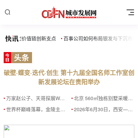
成为全球价值链创新支点
百事公司如何布局银发与下沉市场
市场现状：国企需求旺，中小企业订阅制普及，C端变现难
房地
破壁·蝶变·迭代·创生 第十九届全国名师工作室创
新发展论坛在贵阳举办
万家赵公子、天哥探展WAIC：AI如何走进生活？
北京 560㎡独栋别墅采暖锅炉更换实录，理性业主步步核对，完整避坑全过程
世界杯巅峰落幕，金陵主场再度争锋 —— “苏超”第14轮南京迎战连云港，主场亮剑，各显神通！
2026年6月30日，西安——由阿根廷国家牛肉促进协会（IPCVA）与西安丽思卡尔顿酒店联合举办的「潘帕斯之夏·蓝白牧歌」阿根廷牛肉美食节于酒店标志性餐厅鲜厨房正式启幕。活动以阿根廷牛肉为核心载体，融