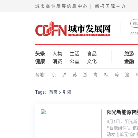
城市商业发展信息中心 | 新报国际主办
202
头条
人物
生活
食品
旅游
健康
消费
公益
文化
金融
各地：
京
沪
苏
浙
粤
桂
琼
渝
Tags：
首页
> 引领
阳光新能源智
6月1日，阳光
S智能组件”。
动发电单元”向“