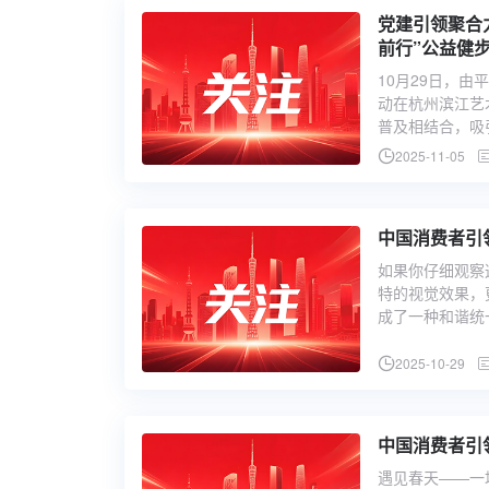
党建引领聚合力 公益同行筑未来 平
前行”公益健
10月29日，由
动在杭州滨江艺
普及相结合，吸
2025-11-05
中国消费者引
如果你仔细观察
特的视觉效果，
成了一种和谐统
2025-10-29
中国消费者引
遇见春天——一