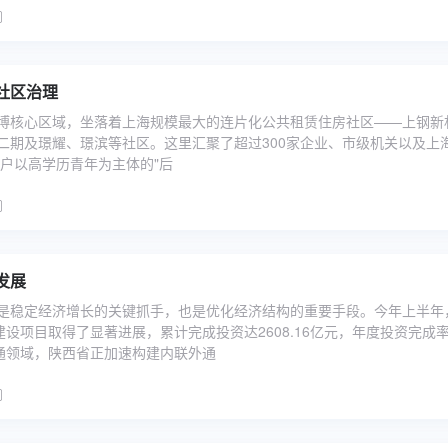
社区治理
博核心区域，坐落着上海规模最大的连片化公共租赁住房社区——上钢新
二期及璟耀、璟滨等社区。这里汇聚了超过300家企业、市级机关以及上
余户以高学历青年为主体的"后
发展
是稳定经济增长的关键抓手，也是优化经济结构的重要手段。今年上半年
建设项目取得了显著进展，累计完成投资达2608.16亿元，年度投资完成
在交通领域，陕西省正加速构建内联外通