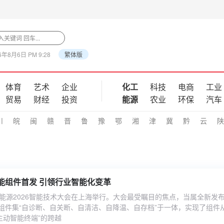
6年8月6日 PM 9:28
繁体版
体育
艺术
企业
化工
科技
电商
工业
贸易
财经
投资
能源
农业
环保
汽车
川
皖
闽
赣
晋
鲁
豫
鄂
湘
津
冀
黔
云
陕
能组件首发 引领行业智能化变革
新能源2026智能技术大会在上海举行。大会最受瞩目的焦点，当属全新发布
该组件集“自诊断、自关断、自清洁、自降温、自存档”于一体，实现了组件从
主动智能终端”的跨越