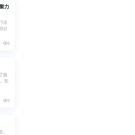
行活
知识
2
了独
起，形
2
至，