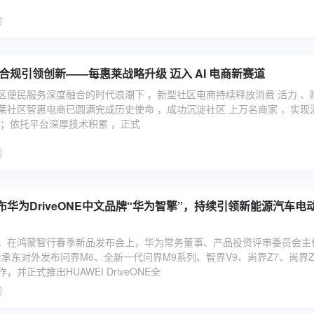
科技赋能社区 合规引领创新——每惠莱战略升级 迈入 AI 电商新赛道
区便民服务深度融合的时代浪潮下 ，新型社区电商持续释放消费 活力 、
莱社区智惠电商已圆满完成历史使命 ，成功沉淀社区 上万名商家 ，实现
 ；依托平台深厚技术积累 ，正式
华为DriveONE中文品牌“华为智擎”，持续引领新能源汽车电
22日，在鸿蒙智行春季新品发布会上，华为常务董事、产品投资评审委员会主
承东对外发布问界M6、全新一代问界M9系列、智界V9、尚界Z7、尚界Z
并正式推出HUAWEI DriveONE全