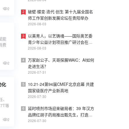
皮书
2
破壁·蝶变·迭代·创生 第十九届全国名
2
师工作室创新发展论坛在贵阳举办
2026-08-03
以美育人，以艺铸魂——国际奥艺委
3
赋能
青少年公益计划项目推广研讨会在上
消费
海戏剧学院成功举办
2026-08-03
万家赵公子、天哥探展WAIC：AI如何
4
2
走进生活？
2026-07-31
10.21-24第94届CMEF北京启幕 共建
动化
5
国家级医疗产业新高地
2026-07-30
任、
7T等
延时喷剂市场迎来破局者：39 年汉方
6
品牌红胡子药局推出甄先生，打造内
2
调外养新方案
2026-07-30