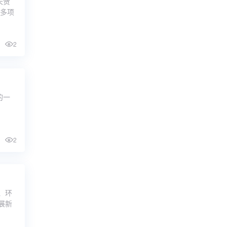
长贺
现多项
2
的一
2
、环
展新