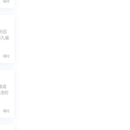
2
利召
第九届
2
茧成
潮流的
2