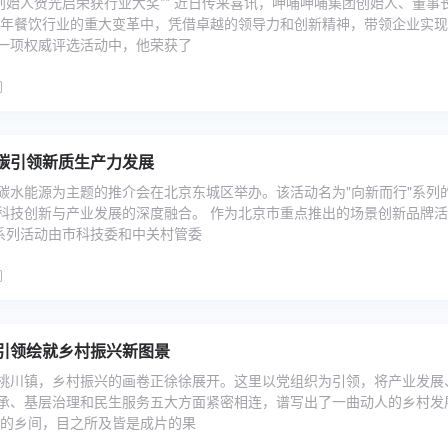
团创始人贺光启荣获行业大奖** 近日传来喜讯，呷哺呷哺集团创始人、董事
25年餐饮行业的重大变革中，凭借卓越的领导力和创新精神，带领企业实
一项权威评选活动中，他荣获了
碳引领新质生产力发展
碳水能源为主题的推介会在北京东城区举办。该活动名为"向新而行"系列
科技创新与产业发展的深度融合。 作为北京市重点推出的场景创新品牌活
"系列活动由市科技委和中关村管委
引领绘就乡村振兴新图景
桃川镇，乡村振兴的画卷正徐徐展开。这里以党组织为引领，将产业发展
承、基层治理和民生服务五大方面紧密相连，谱写出了一曲动人的乡村发
川的乡间，目之所及皆是成片的果