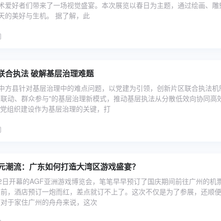
术爱好者们带来了一场视觉盛宴。本次展览以春日为主题，通过绘画、雕
天的美好与生机。 据了解，此
联合执法 破解基层治理难题
中方县针对基层治理中的难点问题，以党建为引领，创新片区联合执法机
法联动、群众参与"的基层治理新模式，推动基层执法从分散低效向协同高
把党组织建设作为基层治理的关键，打
次元潮流：广东如何打造大湾区游戏盛宴？
2日开幕的AGF亚洲游戏博览会，笔笔早早预订了国庆期间前往广州的机
空前，酒店预订一炮而红，差点就订不上了。这次不仅是为了参展，还顺
而对于家住广州的舟舟来说，这次