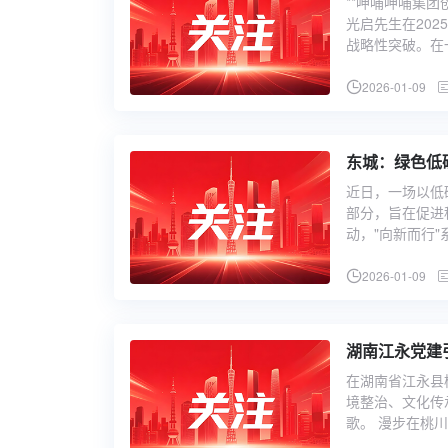
**呷哺呷哺集
光启先生在20
战略性突破。在
2026-01-09
东城：绿色低
近日，一场以低
部分，旨在促进
动，"向新而行
2026-01-09
湖南江永党建
在湖南省江永县
境整治、文化传
歌。 漫步在桃