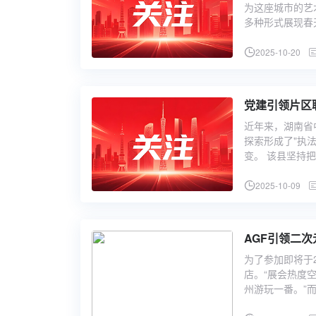
为这座城市的艺
多种形式展现春
2025-10-20
党建引领片区
近年来，湖南省
探索形成了"执
变。 该县坚持
2025-10-09
AGF引领二
为了参加即将于
店。“展会热度
州游玩一番。”