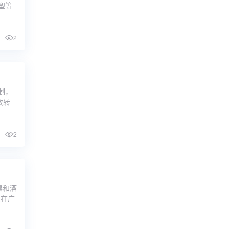
塑等
2
制，
效转
2
票和酒
便在广