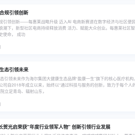
科技赋能社区 合规引领创新
规引领创新——每惠莱战略升级 迈入AI 电商新赛道在数字经济与社区便
浪潮下，新型社区电商持续释放消费 活力、赋能大众创业。每惠莱社区
史使命， 成功
 生态引领未来
生态引领未来作为海尔集团大健康生态品牌“盈康一生”旗下的核心医疗机构
公司自2018年成立以来，始终以“通过科技与服务的创新，致力于每个人
医院立足青岛、辐射山东，
长贺光启荣获"年度行业领军人物" 创新引领行业发展