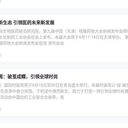
新生态 引领医药未来新发展
际生物医药联合研究院，第九届中国（天津）核酸药物大会新闻发布会顺
生化制药工业协会在会上宣布，本届大会将于9月17-18日在天津举办。 
酸药物大会新闻发布会现场 发布会由
周：破茧成蝶，引领全球时尚
岛）国际时装周将于9月19日至25日在青岛盛大举行。本届时装周以"绽-破
意在变革中奋力突围，于积淀中焕然新生，致力于打造一场引领全球时尚
次活动由中国纺织工业联合会指导，青