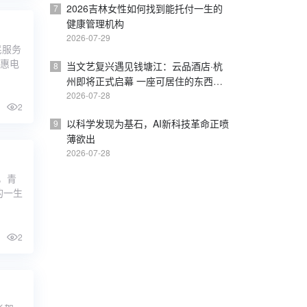
2026吉林女性如何找到能托付一生的
7
健康管理机构
2026-07-29
民服务
智惠电
当文艺复兴遇见钱塘江：云品酒店·杭
8
州即将正式启幕 一座可居住的东西方
美学桥梁
2026-07-28
2
以科学发现为基石，AI新科技革命正喷
9
薄欲出
2026-07-28
，青
的一生
2