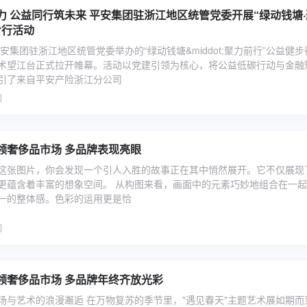
安集团驻浙江地区统管党委开展“绿动钱塘·聚力
步行活动
平安集团驻浙江地区统管党委举办的“绿动钱塘&middot;聚力前行”公益健步
术望江台正式拉开帷幕。活动以党建引领为核心，将公益低碳行动与金融
引了来自平安产险浙江分公司
领奢侈品市场 多品牌表现亮眼
这张图片，你会发现一个引人入胜的故事正在其中悄然展开。它不仅展现
更蕴含着丰富的想象空间。 从构图来看，画面中的元素巧妙地组合在一
一的整体感。色彩的运用更是恰
领奢侈品市场 多品牌年终齐放光彩
场与艺术的浪漫邂逅 在万物复苏的季节里，"遇见春天"主题艺术展如期而