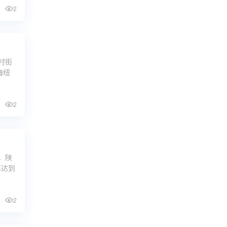
2
村街
海纽
2
，陕
率达到
2