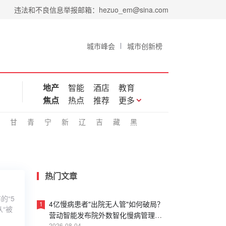
违法和不良信息举报邮箱：hezuo_em@sina.com
城市峰会
城市创新榜
地产
智能
酒店
教育
焦点
热点
推荐
更多
甘
青
宁
新
辽
吉
藏
黑
热门文章
的“5
4亿慢病患者"出院无人管"如何破局？
1
“被
营动智能发布院外数智化慢病管理白
2026-08-04