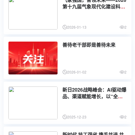
第十九届气象现代化建设科技
博览会即将重磅登录蓉城
2026-01-13
2
善待老干部即是善待未来
2026-01-02
2
新日2026战略峰会：AI驱动爆
品、渠道赋能增长，以“全域
进攻”决胜未来
2025-12-23
2
新时代·技工强省 携手并进 共