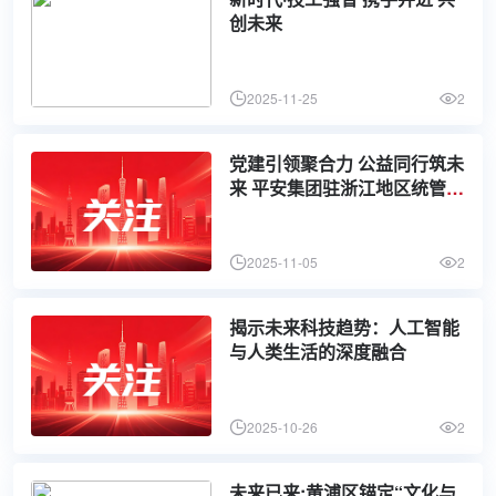
创未来
2025-11-25
2
党建引领聚合力 公益同行筑未
来 平安集团驻浙江地区统管党
委开展“绿动钱塘·聚力前行”公
益健步行活动
2025-11-05
2
揭示未来科技趋势：人工智能
与人类生活的深度融合
2025-10-26
2
未来已来:黄浦区锚定“文化与