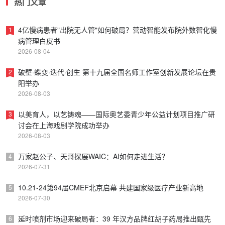
热门文章
4亿慢病患者"出院无人管"如何破局？营动智能发布院外数智化慢
1
病管理白皮书
2026-08-04
破壁·蝶变·迭代·创生 第十九届全国名师工作室创新发展论坛在贵
2
阳举办
2026-08-03
以美育人，以艺铸魂——国际奥艺委青少年公益计划项目推广研
3
讨会在上海戏剧学院成功举办
2026-08-03
万家赵公子、天哥探展WAIC：AI如何走进生活？
4
2026-07-31
10.21-24第94届CMEF北京启幕 共建国家级医疗产业新高地
5
2026-07-30
延时喷剂市场迎来破局者：39 年汉方品牌红胡子药局推出甄先
6