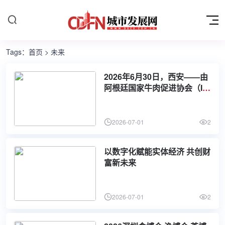
Tags：
首页
> 未来
2026年6月30日，西安——由
阿根廷国家牛肉促进协会（IP
CVA）与西安丽思卡尔顿酒店
联合举办的「潘帕斯之夏·蓝白
牧歌」阿根廷牛肉美食节于酒
2026-07-01
2
店标志性餐厅鲜厨房正式启
幕。活动以阿根廷牛肉为核心
以数字化赋能实体经济 共创财
载体，融
富新未来
2026-07-01
2