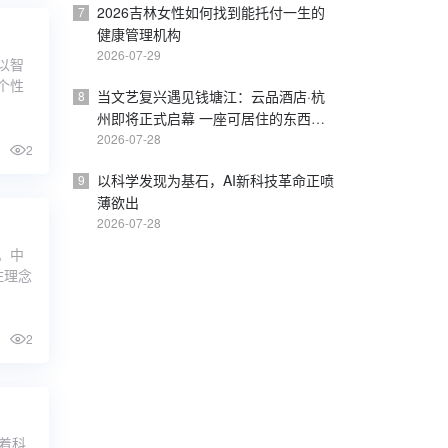
2026吉林女性如何找到能托付一生的
7
健康管理机构
2026-07-29
以智
个性
当文艺复兴遇见钱塘江：云品酒店·杭
8
州即将正式启幕 一座可居住的东西方
美学桥梁
2026-07-28
2
以科学发现为基石，AI新科技革命正喷
9
薄欲出
2026-07-28
。中
住理念
2
随着科