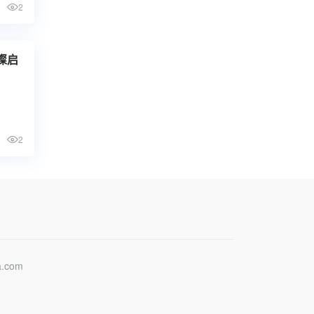
2
璨启
2
.com