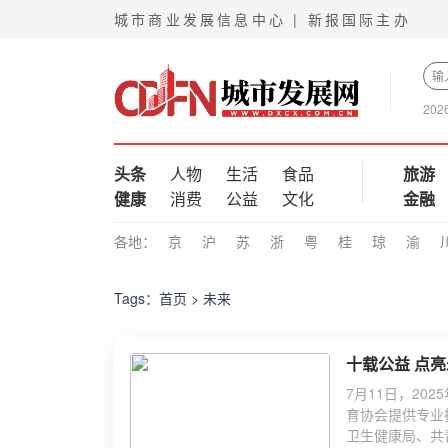
城市商业发展信息中心 | 新报国际主办
202
头条
人物
生活
食品
旅游
健康
消费
公益
文化
金融
各地：
京
沪
苏
浙
粤
桂
琼
渝
Tags：
首页
> 未来
十载公益 点亮
7月11日，20
育协会提供专业
卫生健康局、共