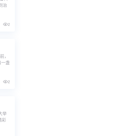
到治
2
桌前，
着一盏
2
大举
精彩