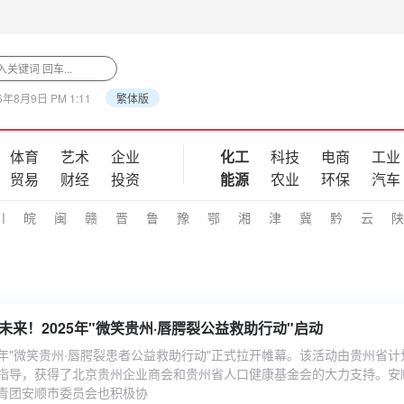
6年8月9日 PM 1:11
繁体版
体育
艺术
企业
化工
科技
电商
工业
贸易
财经
投资
能源
农业
环保
汽车
川
皖
闽
赣
晋
鲁
豫
鄂
湘
津
冀
黔
云
陕
未来！2025年"微笑贵州·唇腭裂公益救助行动"启动
25年"微笑贵州·唇腭裂患者公益救助行动"正式拉开帷幕。该活动由贵州省计
指导，获得了北京贵州企业商会和贵州省人口健康基金会的大力支持。安
青团安顺市委员会也积极协