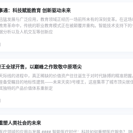
事通：科技赋能教育 创新驱动未来
迅猛发展与广泛应用，教育领域正经历一场前所未有的深刻变革。在这场
教育革命中，传统的职业教育模式正在被颠覆并重构。智能技术支持下的
据分析以及人机交互等创新应
楼王全球开售，以巅峰之作致敬中原塔尖
天际线的进程中，真正稀缺的价值资产往往诞生于对时代脉搏的精准把握
座备受瞩目的地标性建筑——未来天奕3号楼王，这座集萃了城市顶尖居
其独特的产品价值体系重新定
重塑人类社会的未来
在医疗领域的应用与发展 #### 智能医疗时代：科技如何重塑医疗服务？ 