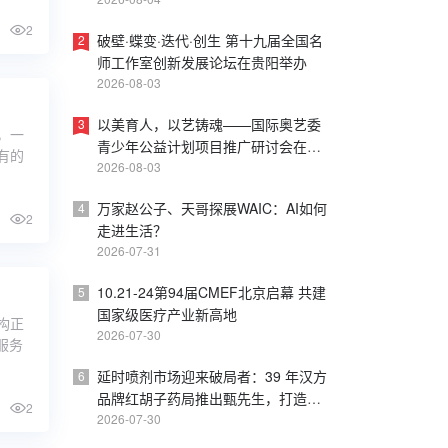
皮书
2
破壁·蝶变·迭代·创生 第十九届全国名
2
师工作室创新发展论坛在贵阳举办
2026-08-03
以美育人，以艺铸魂——国际奥艺委
3
，一
青少年公益计划项目推广研讨会在上
有的
海戏剧学院成功举办
2026-08-03
万家赵公子、天哥探展WAIC：AI如何
4
2
走进生活？
2026-07-31
10.21-24第94届CMEF北京启幕 共建
5
国家级医疗产业新高地
构正
2026-07-30
服务
延时喷剂市场迎来破局者：39 年汉方
6
品牌红胡子药局推出甄先生，打造内
2
调外养新方案
2026-07-30