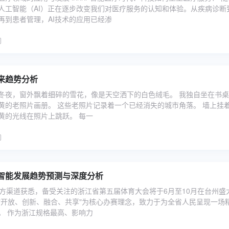
人工智能（AI）正在逐步改变我们对医疗服务的认知和体验。从疾病诊断
再到患者管理，AI技术的应用已经渗
来趋势分析
冬夜，窗外飘着细碎的雪花，像是天空洒下的白色绒毛。 我独自坐在书
黄的老照片画册。 这些老照片记录着一个已经消失的城市角落。 墙上挂
黄的光线在照片上跳跃。 每一
智能发展趋势预测与深度分析
官方渠道获悉，备受关注的浙江省第五届体育大会将于6月至10月在台州盛
"开放、创新、融合、共享"为核心办赛理念，致力于为全省人民呈现一场
。 作为浙江规格最高、影响力