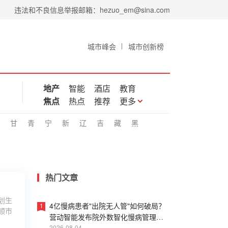
违法和不良信息举报邮箱：hezuo_em@sina.com
城市峰会
城市创新榜
地产
智能
酒店
教育
焦点
热点
推荐
更多
甘
青
宁
新
辽
吉
藏
黑
热门文章
划生
4亿慢病患者"出院无人管"如何破局？
1
顺市
营动智能发布院外数智化慢病管理白
2026-08-04