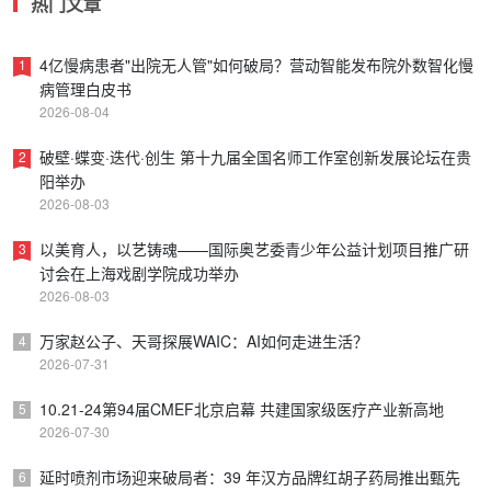
热门文章
4亿慢病患者"出院无人管"如何破局？营动智能发布院外数智化慢
1
病管理白皮书
2026-08-04
破壁·蝶变·迭代·创生 第十九届全国名师工作室创新发展论坛在贵
2
阳举办
2026-08-03
以美育人，以艺铸魂——国际奥艺委青少年公益计划项目推广研
3
讨会在上海戏剧学院成功举办
2026-08-03
万家赵公子、天哥探展WAIC：AI如何走进生活？
4
2026-07-31
10.21-24第94届CMEF北京启幕 共建国家级医疗产业新高地
5
2026-07-30
延时喷剂市场迎来破局者：39 年汉方品牌红胡子药局推出甄先
6