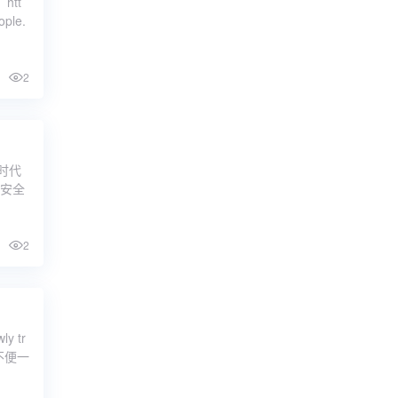
tt
ple.
2
时代
据安全
2
 tr
不便一