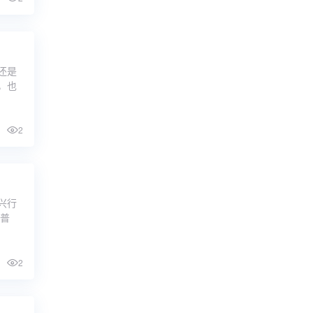
还是
，也
2
兴行
的普
2