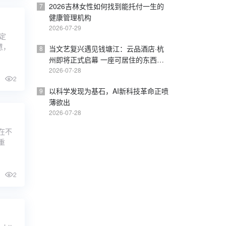
2026吉林女性如何找到能托付一生的
7
健康管理机构
2026-07-29
定
慧，
当文艺复兴遇见钱塘江：云品酒店·杭
8
州即将正式启幕 一座可居住的东西方
美学桥梁
2026-07-28
2
以科学发现为基石，AI新科技革命正喷
9
薄欲出
2026-07-28
在不
重
2