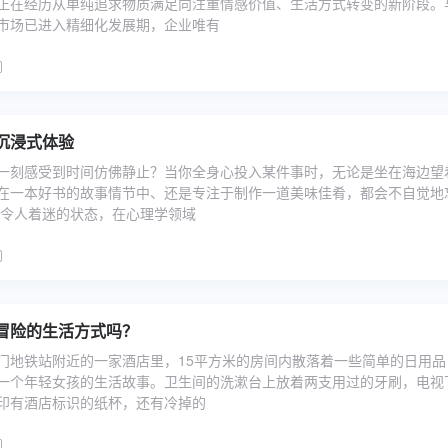
正在经历从单纯追求物质满足向注重情感价值、生活方式转变的新阶段。
市场已进入精细化发展期，企业唯有
沉浸式体验
一刻感受到时间仿佛静止？当你全身心投入某件事时，无论是坐在海边望
在一本好书的故事情节中、还是专注于制作一道美味佳肴，都会不自觉地
种令人着迷的状态，在心理学领域
冒险的生活方式吗？
门地铁站附近的一家酒店里，15平方米的房间内散落着一些简单的日用品
一个年轻女孩的生活故事。卫生间的洗漱台上放着两支用过的牙刷，电视
印有酒店标识的纸杯，还有冷掉的