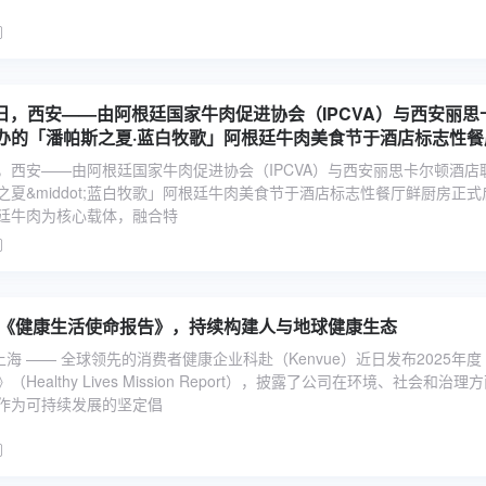
30日，西安——由阿根廷国家牛肉促进协会（IPCVA）与西安丽思
办的「潘帕斯之夏·蓝白牧歌」阿根廷牛肉美食节于酒店标志性餐
。活动以阿根廷牛肉为核心载体，融
0日，西安——由阿根廷国家牛肉促进协会（IPCVA）与西安丽思卡尔顿酒店
夏&middot;蓝白牧歌」阿根廷牛肉美食节于酒店标志性餐厅鲜厨房正式
廷牛肉为核心载体，融合特
25《健康生活使命报告》，持续构建人与地球健康生态
月，上海 —— 全球领先的消费者健康企业科赴（Kenvue）近日发布2025年
Healthy Lives Mission Report），披露了公司在环境、社会和治理
作为可持续发展的坚定倡