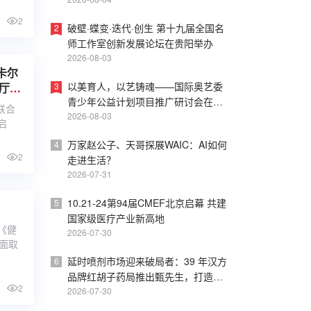
皮书
2
破壁·蝶变·迭代·创生 第十九届全国名
2
师工作室创新发展论坛在贵阳举办
2026-08-03
卡尔
以美育人，以艺铸魂——国际奥艺委
3
厅鲜
青少年公益计划项目推广研讨会在上
联合
海戏剧学院成功举办
2026-08-03
启
万家赵公子、天哥探展WAIC：AI如何
4
2
走进生活？
2026-07-31
10.21-24第94届CMEF北京启幕 共建
5
国家级医疗产业新高地
度《健
2026-07-30
方面取
延时喷剂市场迎来破局者：39 年汉方
6
品牌红胡子药局推出甄先生，打造内
2
调外养新方案
2026-07-30