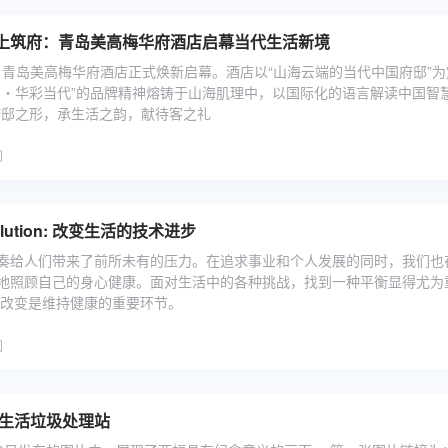
上筑府：青岛美高梅华府酒店启幕当代生活新境
日，青岛美高梅华府酒店正式焕新启幕。酒店以“山海云端的当代中国府邸”为
国・华彩当代”的品牌精神熔铸于山海肌理中，以国际化的语言解读中国智
府邸之形，承生活之韵，献待客之礼
olution: 改变生活的技术进步
奏给人们带来了前所未有的压力。在追求事业和个人发展的同时，我们也
地照顾自己的身心健康。面对生活中的各种挑战，找到一种平衡显得尤为
的改变是维持健康的重要环节。
准生活垃圾处理站