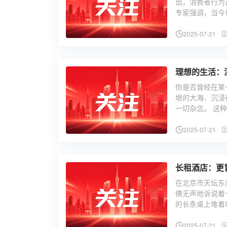
出，消费者行为
专家强调，当今
2025-07-21
理想的生活：
你是否曾经在某
垠的大海、沉浸
一切杂念。 这
2025-07-21
长租酒店：更
在北京市天坛东
佛无声地诉说着
的长条桌上堆着
2025-07-21