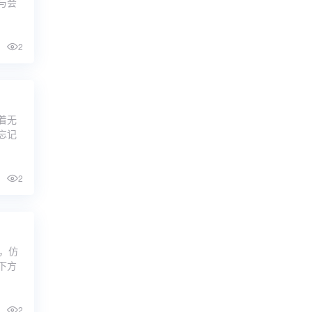
与会
2
着无
忘记
2
，仿
下方
2