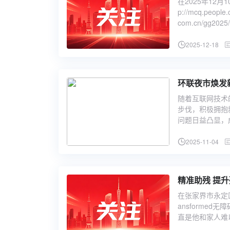
在2025年12
p://mcq.peopl
com.cn/gg2025
2025-12-18
环联夜市焕发
随着互联网技术
步伐，积极拥抱
问题日益凸显，
2025-11-04
精准助残 提
在张家界市永定区南
ansforme
直是他和家人难