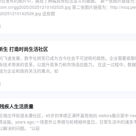
月10日发布的图片中，展现了两幅具有纪念意义的画面。 第一张图片链接为：h
e.com.cn/gg2025/20251210162525.jpg 第二张图片链接为：http://mcq.peo
/20251210162526.jpg 这些图
新生 打造时尚生活社区
的飞速发展，数字化转型已成为当今社会不可逆转的趋势。企业需要紧跟
新技术带来的变革，以提升竞争力和市场适应能力。 在这一过程中，数
成为企业和政府关注的重点。如
升残疾人生活质量
庄坪街道永康社区，45岁的李顺正满怀喜悦地向 visitors展示家中 newly
d无障碍设施。years ago,一场意外让李顺与轮椅相伴度日，日常生活中的诸多
以解决的问题。 "以前