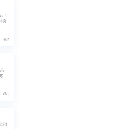
。vi
《疯
2
工具，
苏
2
上指