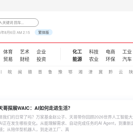
6年8月6日 AM 2:15
繁体版
体育
艺术
企业
化工
科技
电商
工业
贸易
财经
投资
能源
农业
环保
汽车
川
皖
闽
赣
晋
鲁
豫
鄂
湘
津
冀
黔
云
陕
哥探展WAIC：AI如何走进生活？
走进我们的日常了吗？万家基金赵公子、天哥带你回顾2026世界人工智能
I正在发生哪些变化。从能理解需求、自动完成任务的AI Agent，到重新
眼镜；从陪伴型机器人，到走进工厂、真