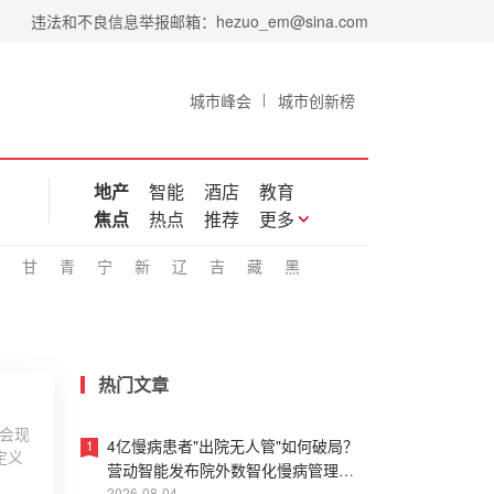
违法和不良信息举报邮箱：hezuo_em@sina.com
城市峰会
城市创新榜
地产
智能
酒店
教育
焦点
热点
推荐
更多
甘
青
宁
新
辽
吉
藏
黑
热门文章
大会现
4亿慢病患者"出院无人管"如何破局？
1
定义
营动智能发布院外数智化慢病管理白
2026-08-04