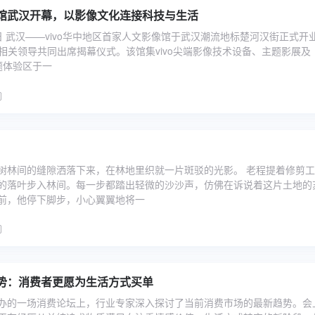
影像馆武汉开幕，以影像文化连接科技与生活
18日 武汉——vivo华中地区首家人文影像馆于武汉潮流地标楚河汉街正式开业
达相关领导共同出席揭幕仪式。该馆集vivo尖端影像技术设备、主题影展及
题体验区于一
树林间的缝隙洒落下来，在林地里织就一片斑驳的光影。 老程提着修剪
的落叶步入林间。每一步都踏出轻微的沙沙声，仿佛在诉说着这片土地的
前，他停下脚步，小心翼翼地将一
势：消费者更愿为生活方式买单
办的一场消费论坛上，行业专家深入探讨了当前消费市场的最新趋势。会