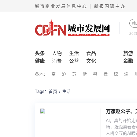
城市商业发展信息中心 | 新报国际主办
202
头条
人物
生活
食品
旅游
健康
消费
公益
文化
金融
各地：
京
沪
苏
浙
粤
桂
琼
渝
Tags：
首页
> 生活
万家赵公子、天
AI，真的开始
场，近距离看看A
人机交互的AI