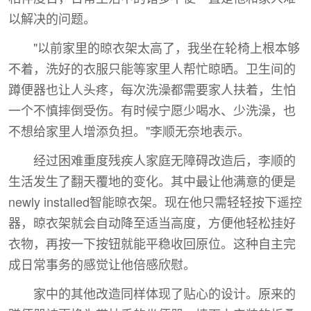
以解决的问题。
"以前家里的晾衣架太高了，我坐在轮椅上根本够
不着，洗好的衣服只能等家里人帮忙晾晒。卫生间的
蹲便器也让人头疼，每次洗澡都需要家人扶着，生怕
一个不慎摔倒受伤。有时候宁愿少喝水、少洗澡，也
不想给家里人增添负担。"李顺无奈地表示。
经过困难重度残疾人家庭无障碍改造后，李顺的
生活发生了翻天覆地的变化。其中最让他满意的便是
newly installed智能晾衣架。现在他只需轻轻按下遥控
器，晾衣架就会自动降至适当高度，方便他轻松挂好
衣物，再按一下按钮就能平稳收回原位。这种自主完
成日常事务的感觉让他倍感欣慰。
家中的其他改造同样体现了贴心的设计。原来的