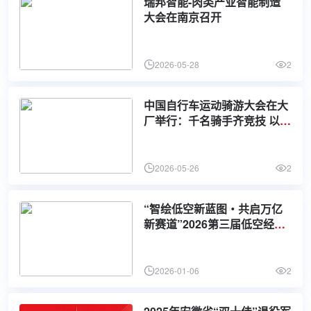
瑞邦智能-肉类产业智能制造
大会在南京召开
2026-05-28
2
中国自行车运动骑游大会在大
厂举行：千名骑手齐竞技 以赛
为媒促协同
2026-05-26
2
“智绘低空新蓝图・共启万亿
新赛道”2026第三届低空经济
大会开幕
2026-01-06
2