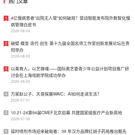
热门文章
4亿慢病患者"出院无人管"如何破局？营动智能发布院外数智化慢
1
病管理白皮书
2026-08-04
破壁·蝶变·迭代·创生 第十九届全国名师工作室创新发展论坛在贵
2
阳举办
2026-08-03
以美育人，以艺铸魂——国际奥艺委青少年公益计划项目推广研
3
讨会在上海戏剧学院成功举办
2026-08-03
万家赵公子、天哥探展WAIC：AI如何走进生活？
4
2026-07-31
10.21-24第94届CMEF北京启幕 共建国家级医疗产业新高地
5
2026-07-30
延时喷剂市场迎来破局者：39 年汉方品牌红胡子药局推出甄先
6