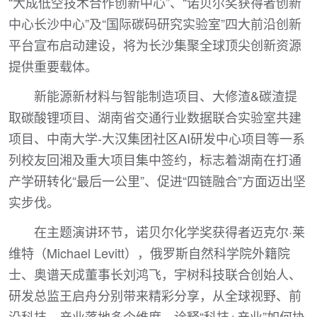
“大成低空技术合作创新中心”、“诺贝尔奖获得者创新
中心长沙中心”及“国际碳码研究实验室”四大前沿创新
平台宣布启动建设，将为长沙集聚全球顶尖创新资源
提供重要载体。
新能源新材料与智能制造项目、大修渣&碳渣提
取碳酸锂项目、湖南省交通行业数据联合实验室共建
项目、中南大学-大汉集团社区AI研发中心项目等一系
列校友回湘及重大项目集中签约，标志着湖南在打通
产学研转化“最后一公里”、促进“四链融合”方面迈出坚
实步伐。
在主题演讲环节，诺贝尔化学奖获得者迈克尔·莱
维特（Michael Levitt），俄罗斯自然科学院外籍院
士、奥谱天成董事长刘鸿飞，宇树科技联合创始人、
研发总监王启舟分别带来精彩分享，从全球视野、前
沿科技、产业落地多个维度，诠释“科技+产业”如何协