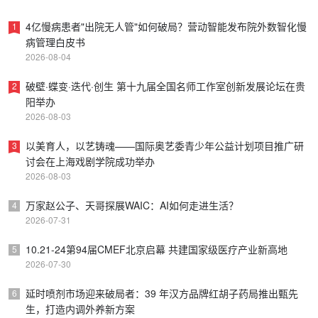
4亿慢病患者"出院无人管"如何破局？营动智能发布院外数智化慢
1
病管理白皮书
2026-08-04
破壁·蝶变·迭代·创生 第十九届全国名师工作室创新发展论坛在贵
2
阳举办
2026-08-03
以美育人，以艺铸魂——国际奥艺委青少年公益计划项目推广研
3
讨会在上海戏剧学院成功举办
2026-08-03
万家赵公子、天哥探展WAIC：AI如何走进生活？
4
2026-07-31
10.21-24第94届CMEF北京启幕 共建国家级医疗产业新高地
5
2026-07-30
延时喷剂市场迎来破局者：39 年汉方品牌红胡子药局推出甄先
6
生，打造内调外养新方案