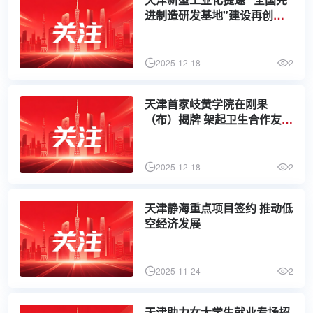
进制造研发基地"建设再创佳
绩
2025-12-18
2
天津首家岐黄学院在刚果
（布）揭牌 架起卫生合作友谊
之桥
2025-12-18
2
天津静海重点项目签约 推动低
空经济发展
2025-11-24
2
天津助力女大学生就业专场招