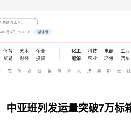
6年8月6日 PM 4:31
繁体版
体育
艺术
企业
化工
科技
电商
工业
贸易
财经
投资
能源
农业
环保
汽车
川
皖
闽
赣
晋
鲁
豫
鄂
湘
津
冀
黔
云
陕
欧、中亚班列发运量突破7万标