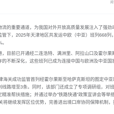
阅
物流的重要通道，为我国对外开放高质量发展注入了强劲
管下，2025年天津地区共发运中欧（中亚）班列668列
%。
港，目前已开通经二连浩特、满洲里、阿拉山口及霍尔果
作的不断深化，这些班列已成为连接中国与欧洲及中亚国
天津海关成功监管首列经霍尔果斯至哈萨克斯坦的图定中亚
列线路增至3条。同时，该部门还成立了专项调研组，对
精准帮扶措施；并通过举办"铁路快通"政策宣讲会等举
海关将继续发挥区位优势，完善进出境口岸协同保障机制，