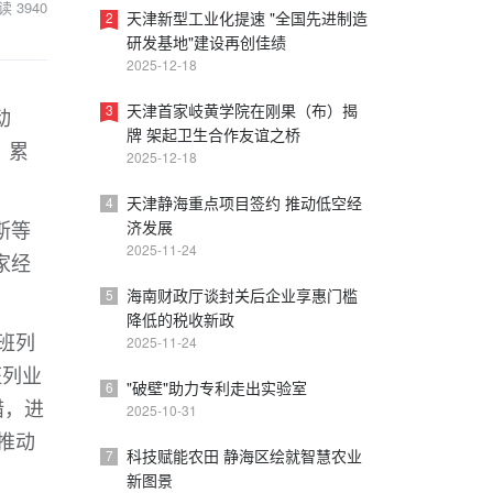
读
3940
天津新型工业化提速 "全国先进制造
2
研发基地"建设再创佳绩
2025-12-18
天津首家岐黄学院在刚果（布）揭
3
动
牌 架起卫生合作友谊之桥
，累
2025-12-18
天津静海重点项目签约 推动低空经
4
斯等
济发展
2025-11-24
家经
海南财政厅谈封关后企业享惠门槛
5
降低的税收新政
班列
2025-11-24
班列业
"破壁"助力专利走出实验室
6
措，进
2025-10-31
推动
科技赋能农田 静海区绘就智慧农业
7
新图景