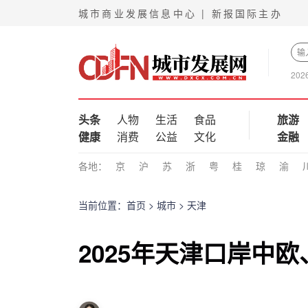
城市商业发展信息中心 | 新报国际主办
202
头条
人物
生活
食品
旅游
健康
消费
公益
文化
金融
各地：
京
沪
苏
浙
粤
桂
琼
渝
当前位置：
首页
>
城市
>
天津
2025年天津口岸中