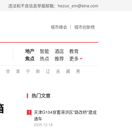
违法和不良信息举报邮箱：hezuo_em@sina.com
城市峰会
城市创新榜
地产
智能
酒店
教育
焦点
热点
推荐
更多
甘
青
宁
新
辽
吉
藏
黑
热门文章
箱
天津G104穿蓄滞洪区"路改桥"建成
1
通车
2025-12-18