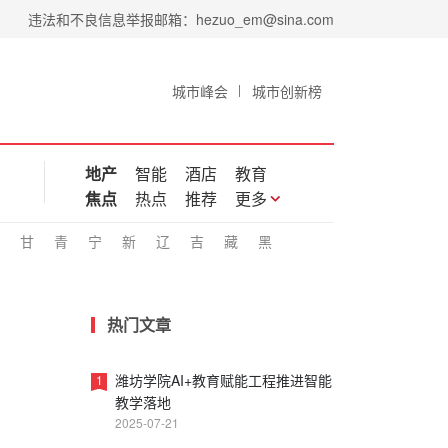
违法和不良信息举报邮箱：hezuo_em@sina.com
城市峰会
城市创新榜
地产
智能
酒店
教育
焦点
热点
推荐
更多
甘
青
宁
新
辽
吉
藏
黑
热门文章
潍坊学院AI+教育赋能工程推进智能
1
教学落地
2025-07-21