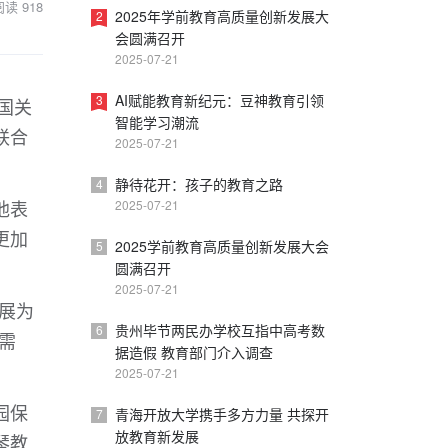
阅读
918
2025年学前教育高质量创新发展大
2
会圆满召开
2025-07-21
AI赋能教育新纪元：豆神教育引领
3
国关
智能学习潮流
联合
2025-07-21
静待花开：孩子的教育之路
4
他表
2025-07-21
更加
2025学前教育高质量创新发展大会
5
圆满召开
2025-07-21
展为
贵州毕节两民办学校互指中高考数
6
需
据造假 教育部门介入调查
2025-07-21
园保
青海开放大学携手多方力量 共探开
7
放教育新发展
琴教