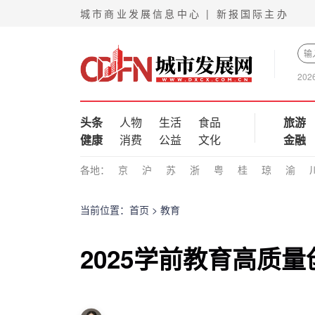
城市商业发展信息中心 | 新报国际主办
202
头条
人物
生活
食品
旅游
健康
消费
公益
文化
金融
各地：
京
沪
苏
浙
粤
桂
琼
渝
当前位置：
首页
>
教育
2025学前教育高质