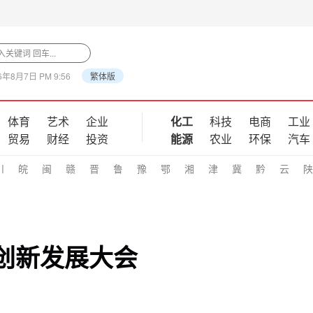
6年8月7日 PM 9:56
繁体版
体育
艺术
企业
化工
科技
电商
工业
贸易
财经
投资
能源
农业
环保
汽车
川
皖
闽
赣
晋
鲁
豫
鄂
湘
津
冀
黔
云
陕
量创新发展大会