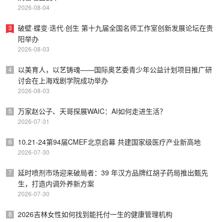
2026-08-04
破壁·蝶变·迭代·创生 第十九届全国名师工作室创新发展论坛在贵
3
阳举办
2026-08-03
以美育人，以艺铸魂——国际奥艺委青少年公益计划项目推广研
4
讨会在上海戏剧学院成功举办
2026-08-03
万家赵公子、天哥探展WAIC：AI如何走进生活？
5
2026-07-31
10.21-24第94届CMEF北京启幕 共建国家级医疗产业新高地
6
2026-07-30
延时喷剂市场迎来破局者：39 年汉方品牌红胡子药局推出甄先
7
生，打造内调外养新方案
2026-07-30
2026吉林女性如何找到能托付一生的健康管理机构
8