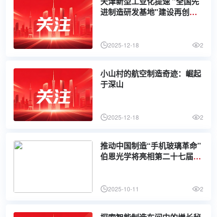
天津新型工业化提速 "全国先
进制造研发基地"建设再创佳
绩
2025-12-18
2
小山村的航空制造奇迹：崛起
于深山
2025-12-18
2
推动中国制造“手机玻璃革命”
伯恩光学将亮相第二十七届高
交会
2025-10-11
2