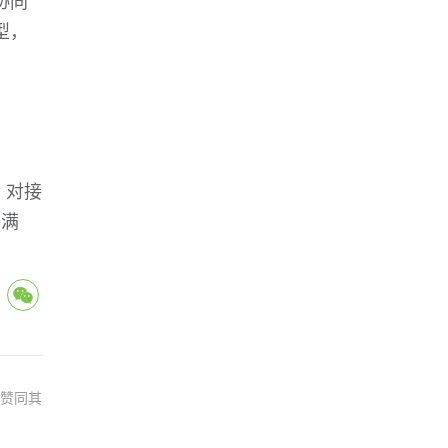
协同
型，
、对接
获满
网赞同其