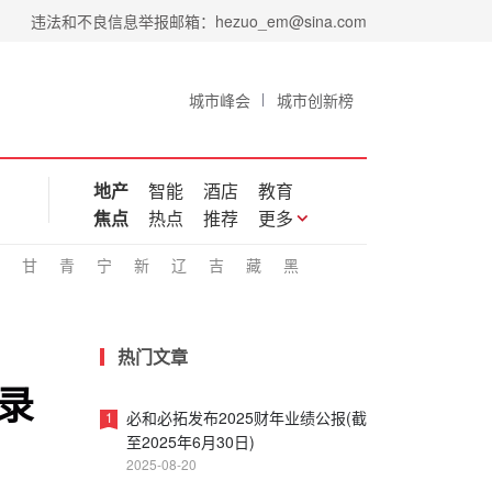
违法和不良信息举报邮箱：hezuo_em@sina.com
城市峰会
城市创新榜
地产
智能
酒店
教育
焦点
热点
推荐
更多
甘
青
宁
新
辽
吉
藏
黑
热门文章
纪录
必和必拓发布2025财年业绩公报(截
1
至2025年6月30日)
2025-08-20