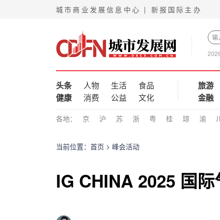
城市商业发展信息中心 | 新报国际主办
202
头条
人物
生活
食品
旅游
健康
消费
公益
文化
金融
各地：
京
沪
苏
浙
粤
桂
琼
渝
当前位置：
首页
>
峰会活动
IG CHINA 202