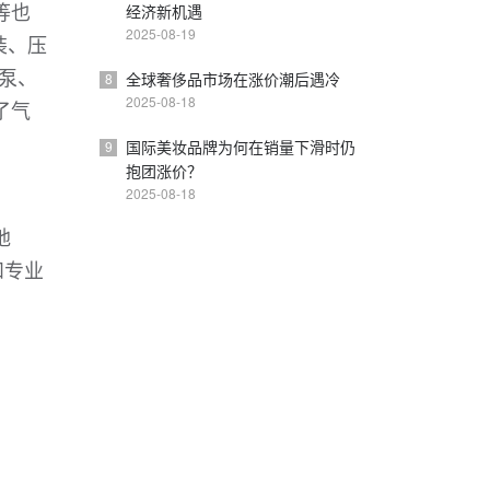
等也
经济新机遇
2025-08-19
装、压
泵、
全球奢侈品市场在涨价潮后遇冷
8
2025-08-18
了气
国际美妆品牌为何在销量下滑时仍
9
抱团涨价？
2025-08-18
地
和专业