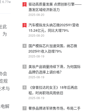
读
6.77w
驱动高质量发展 点燃创新引擎——
2
激发区域经济新活力
2025-08-20
汽车模拟龙头纳芯微2025H1营收
3
在此
15.24亿元，同比大增79%
，为
2025-08-20
国产模拟芯片加速突围，纳芯微
4
2025H1收入劲增79%
2025-08-19
美妆产品销量持续下滑，为何国际
5
品牌仍选择上调价格？
协会
2025-08-19
览规
《穿普拉达的女王》18年后再启
技术与
6
程，时尚职场风雨依旧
2025-08-19
水电解
奢侈品牌进军转售市场，布局二手
7