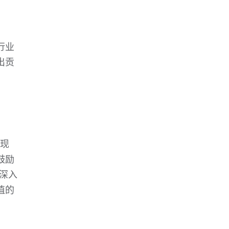
行业
出贡
临现
鼓励
中深入
值的