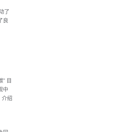
动了
了良
” 目
观中
）介绍