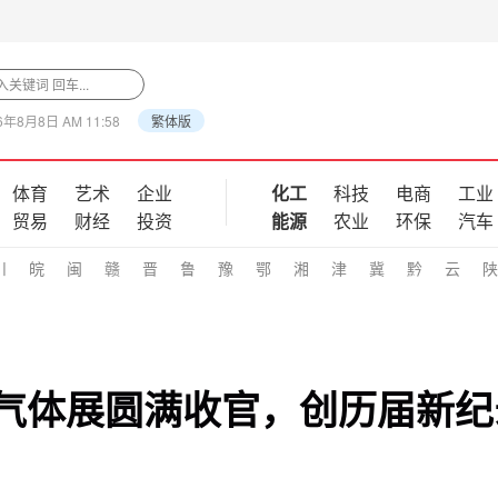
6年8月8日 AM 11:58
繁体版
体育
艺术
企业
化工
科技
电商
工业
贸易
财经
投资
能源
农业
环保
汽车
川
皖
闽
赣
晋
鲁
豫
鄂
湘
津
冀
黔
云
陕
5 国际气体展圆满收官，创历届新