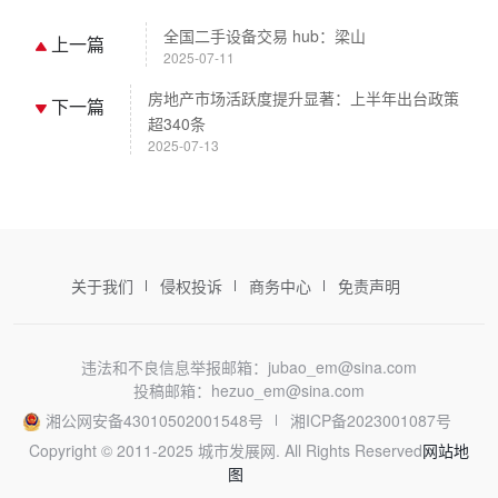
全国二手设备交易 hub：梁山
上一篇
2025-07-11
房地产市场活跃度提升显著：上半年出台政策
下一篇
超340条
2025-07-13
关于我们
侵权投诉
商务中心
免责声明
违法和不良信息举报邮箱：jubao_em@sina.com
投稿邮箱：hezuo_em@sina.com
湘公网安备43010502001548号
湘ICP备2023001087号
Copyright © 2011-2025 城市发展网. All Rights Reserved
网站地
图