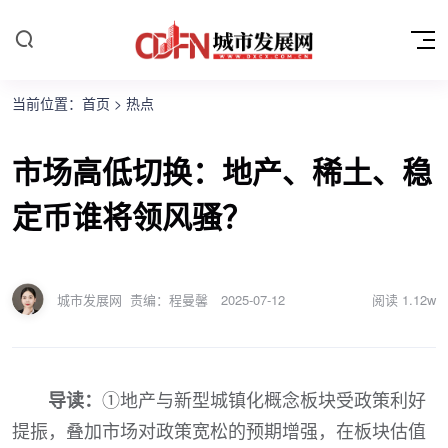
当前位置：
首页
>
热点
市场高低切换：地产、稀土、稳
定币谁将领风骚？
城市发展网
责编：程曼馨
2025-07-12
阅读
1.12w
①地产与新型城镇化概念板块受政策利好
导读：
提振，叠加市场对政策宽松的预期增强，在板块估值