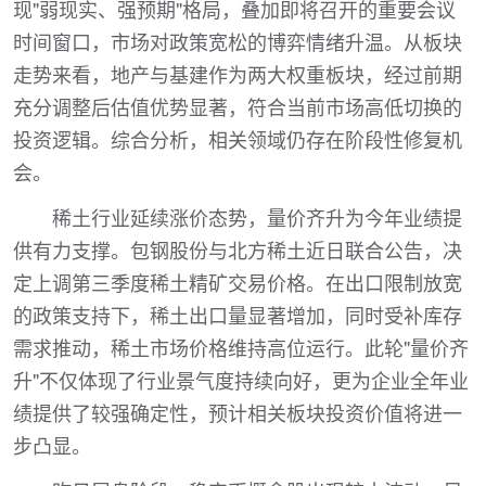
现"弱现实、强预期"格局，叠加即将召开的重要会议
时间窗口，市场对政策宽松的博弈情绪升温。从板块
走势来看，地产与基建作为两大权重板块，经过前期
充分调整后估值优势显著，符合当前市场高低切换的
投资逻辑。综合分析，相关领域仍存在阶段性修复机
会。
稀土行业延续涨价态势，量价齐升为今年业绩提
供有力支撑。包钢股份与北方稀土近日联合公告，决
定上调第三季度稀土精矿交易价格。在出口限制放宽
的政策支持下，稀土出口量显著增加，同时受补库存
需求推动，稀土市场价格维持高位运行。此轮"量价齐
升"不仅体现了行业景气度持续向好，更为企业全年业
绩提供了较强确定性，预计相关板块投资价值将进一
步凸显。