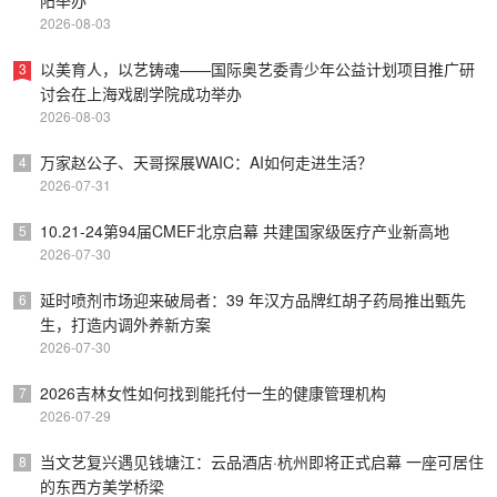
2026-08-03
以美育人，以艺铸魂——国际奥艺委青少年公益计划项目推广研
3
讨会在上海戏剧学院成功举办
2026-08-03
万家赵公子、天哥探展WAIC：AI如何走进生活？
4
2026-07-31
10.21-24第94届CMEF北京启幕 共建国家级医疗产业新高地
5
2026-07-30
延时喷剂市场迎来破局者：39 年汉方品牌红胡子药局推出甄先
6
生，打造内调外养新方案
2026-07-30
2026吉林女性如何找到能托付一生的健康管理机构
7
2026-07-29
当文艺复兴遇见钱塘江：云品酒店·杭州即将正式启幕 一座可居住
8
的东西方美学桥梁