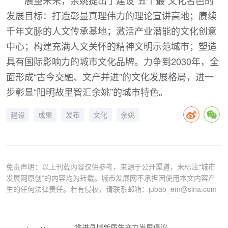
展望未来，余姚提出了建设“五个最”文化名邑的
发展目标：打造彰显真理伟力的理论宣讲高地；赓续
千年文脉的人文传承基地；激活产业潜能的文化创意
中心；构建充满人文关怀的精神文明示范城市；塑造
具有国际影响力的城市文化品牌。力争到2030年，全
面形成“古今交融、文产并进”的文化发展格局，进一
步彰显“阳明故里智汇余姚”的城市特色。
建设
成果
发布
文化
余姚
免责声明：以上刊载内容仅供参考，来源于公开渠道，未标注“城市
发展网原创”的内容均为转载。城市发展网不承担因使用本文内容产
生的任何法律责任。若有侵权，请联系邮箱：jubao_em@sina.com
推进县域新质生产力发展倡议